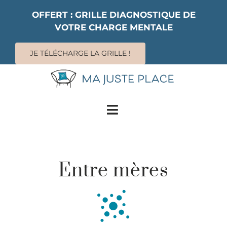
Passer
OFFERT : GRILLE DIAGNOSTIQUE DE
au
VOTRE CHARGE MENTALE
contenu
JE TÉLÉCHARGE LA GRILLE !
Toggle
Navigation
SERVICES
LIVRES
Entre mères
CONFÉRENCES
RESSOURCES
À PROPOS