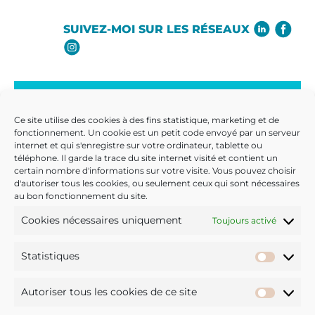
SUIVEZ-MOI SUR LES RÉSEAUX
NEWSLETTER
Ce site utilise des cookies à des fins statistique, marketing et de
INSPIRATIONS, CONSEILS :
fonctionnement. Un cookie est un petit code envoyé par un serveur
internet et qui s'enregistre sur votre ordinateur, tablette ou
RECEVEZ DES “DÉCLICS” DANS VOTRE BOÎTE MAIL
téléphone. Il garde la trace du site internet visité et contient un
Inscrivez-vous
certain nombre d'informations sur votre visite. Vous pouvez choisir
d'autoriser tous les cookies, ou seulement ceux qui sont nécessaires
au bon fonctionnement du site.
JE M’ABONNE
Cookies nécessaires uniquement
Toujours activé
SÉANCE OFFERTE
Statistiques
Statis
JE PRENDS RENDEZ-VOUS
Autoriser tous les cookies de ce site
Autori
POUR LA SÉANCE DÉCOUVERTE