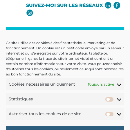
SUIVEZ-MOI SUR LES RÉSEAUX
NEWSLETTER
Ce site utilise des cookies à des fins statistique, marketing et de
INSPIRATIONS, CONSEILS :
fonctionnement. Un cookie est un petit code envoyé par un serveur
internet et qui s'enregistre sur votre ordinateur, tablette ou
RECEVEZ DES “DÉCLICS” DANS VOTRE BOÎTE MAIL
téléphone. Il garde la trace du site internet visité et contient un
Inscrivez-vous
certain nombre d'informations sur votre visite. Vous pouvez choisir
d'autoriser tous les cookies, ou seulement ceux qui sont nécessaires
au bon fonctionnement du site.
JE M’ABONNE
Cookies nécessaires uniquement
Toujours activé
SÉANCE OFFERTE
Statistiques
Statis
JE PRENDS RENDEZ-VOUS
Autoriser tous les cookies de ce site
Autori
POUR LA SÉANCE DÉCOUVERTE
Rencontrons-nous !
tous