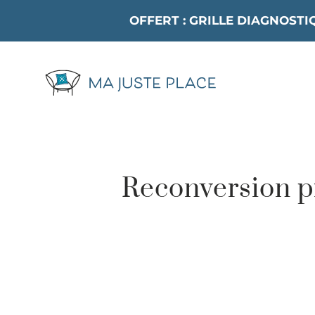
Passer
OFFERT : GRILLE DIAGNOST
au
contenu
Reconversion pr